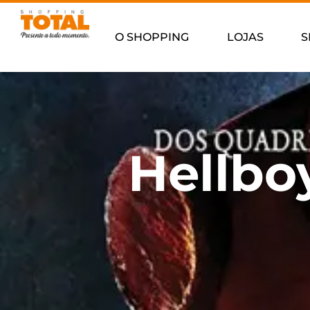
O SHOPPING
LOJAS
S
Hellbo