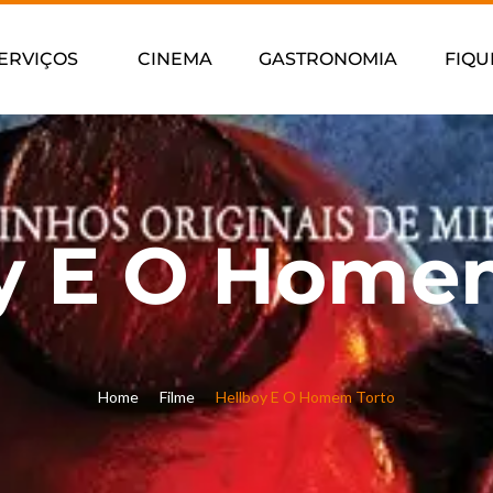
ERVIÇOS
CINEMA
GASTRONOMIA
FIQU
y E O Home
Home
Filme
Hellboy E O Homem Torto