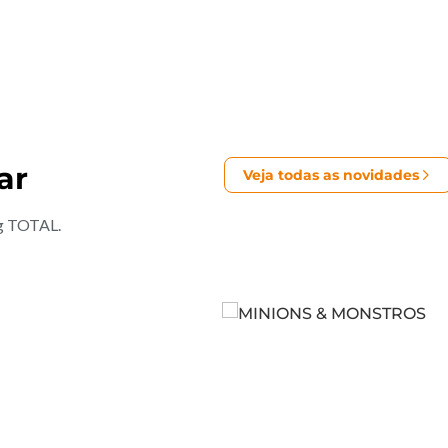
ar
Veja todas as novidades
ng TOTAL.
Comprar ingresso
ailer
Saiba mais
Ver Trailer
Saiba m