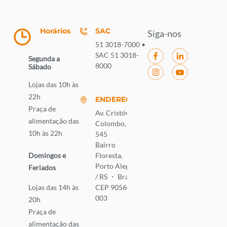
Horários
SAC
Siga-nos
51 3018-7000 •
SAC 51 3018-
Segunda a
8000
Sábado
Lojas das 10h às
22h
ENDEREÇO
Praça de
Av. Cristóvão
alimentação das
Colombo,
10h às 22h
545
Bairro
Domingos e
Floresta,
Porto Alegre
Feriados
/ RS ・ Brasil
Lojas das 14h às
CEP 90560-
003
20h
Praça de
alimentação das