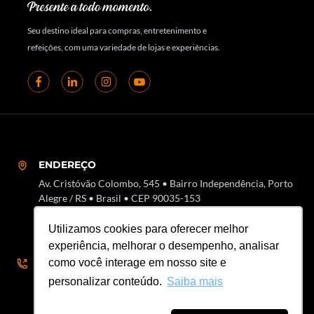
Seu destino ideal para compras, entretenimento e
refeições, com uma variedade de lojas e experiências.
ENDEREÇO
Av. Cristóvão Colombo, 545 • Bairro Independência, Porto
Alegre / RS • Brasil • CEP 90035-153
Utilizamos cookies para oferecer melhor
experiência, melhorar o desempenho, analisar
SAC
como você interage em nosso site e
51 3018-7000 • SAC 51 3018-8000
personalizar conteúdo.
Saiba mais