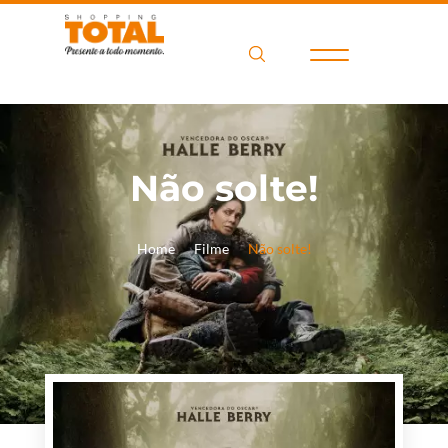
Não solte!
Home
Filme
Não solte!