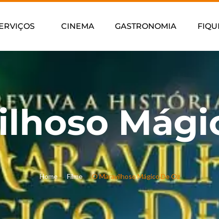
ERVIÇOS
CINEMA
GASTRONOMIA
FIQU
ilhoso Mági
Home
Filme
O Maravilhoso Mágico De Oz