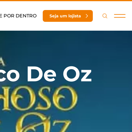
E POR DENTRO
Seja um lojista
co De Oz