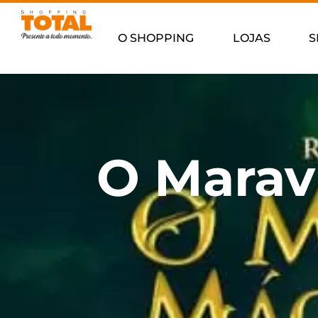
O SHOPPING
LOJAS
S
O Marav