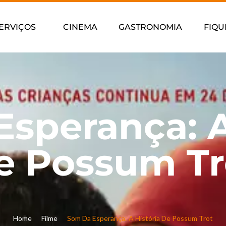
ERVIÇOS
CINEMA
GASTRONOMIA
FIQU
sperança: A
e Possum Tr
Home
Filme
Som Da Esperança: A História De Possum Trot