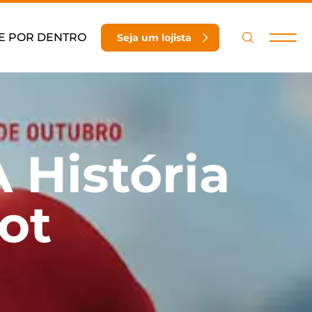
E POR DENTRO
Seja um lojista
 História
ot