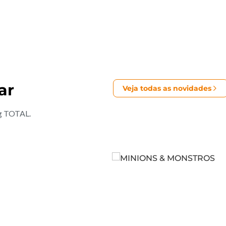
ar
Veja todas as novidades
ng TOTAL.
mprar ingresso
Comprar ingresso
ailer
Saiba mais
Ver Trailer
Saiba m