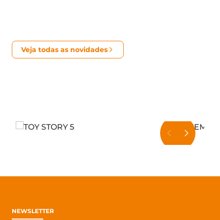
Veja todas as novidades
Comprar ingresso
Compr
Ver Trailer
Saiba mais
Ver Trail
NEWSLETTER