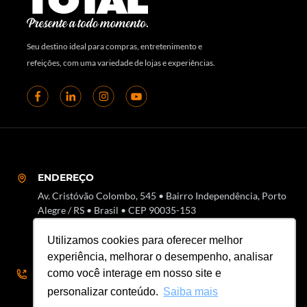
Seu destino ideal para compras, entretenimento e
refeições, com uma variedade de lojas e experiências.
ENDEREÇO
Av. Cristóvão Colombo, 545 • Bairro Independência, Porto
Alegre / RS • Brasil • CEP 90035-153
Utilizamos cookies para oferecer melhor
experiência, melhorar o desempenho, analisar
como você interage em nosso site e
SAC
personalizar conteúdo.
Saiba mais
51 3018-7000 • SAC 51 3018-8000