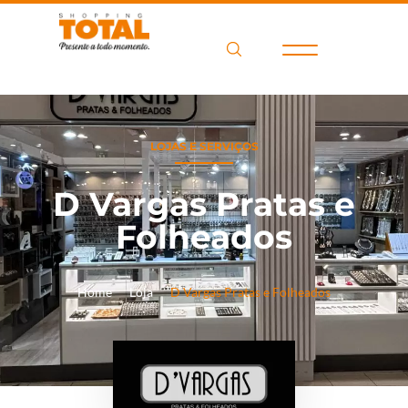
LOJAS E SERVIÇOS
D Vargas Pratas e
Folheados
Home
Loja
D Vargas Pratas e Folheados