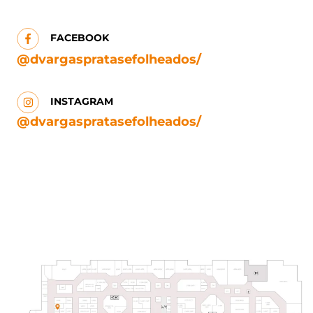
FACEBOOK
@dvargaspratasefolheados/
INSTAGRAM
@dvargaspratasefolheados/