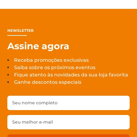
NEWSLETTER
Assine agora
Receba promoções exclusivas
Saiba sobre os próximos eventos
Fique atento às novidades da sua loja favorita
Ganhe descontos especiais