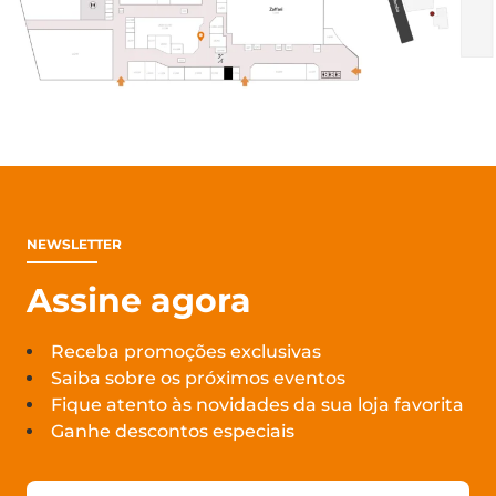
NEWSLETTER
Assine agora
Receba promoções exclusivas
Saiba sobre os próximos eventos
Fique atento às novidades da sua loja favorita
Ganhe descontos especiais