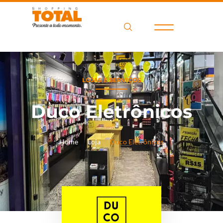
LOJAS E SERVIÇOS
Duco Eletrônicos
Home
Loja
Duco Eletrônicos