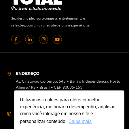
Seu destino ideal para compras, entretenimento e
refeições, com uma variedade de lojas e experiências.
ENDEREÇO
Av. Cristóvão Colombo, 545 • Bairro Independência, Porto
Alegre / RS • Brasil • CEP 90035-153
Utilizamos cookies para oferecer melhor
experiência, melhorar o desempenho, analisar
como você interage em nosso site e
SAC
personalizar conteúdo.
Saiba mais
51 3018-7000 • SAC 51 3018-8000