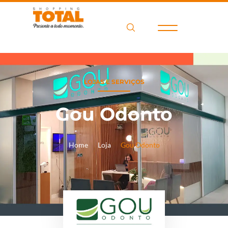
LOJAS E SERVIÇOS
Gou Odonto
Home
Loja
Gou Odonto