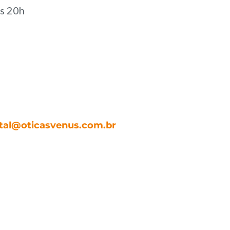
às 20h
tal@oticasvenus.com.br