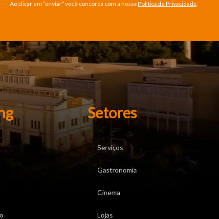
Ao clicar em ”enviar” você concorda com a nossa
Política de Privacidade
.
ng
Setores
Serviços
Gastronomia
Cinema
o
Lojas