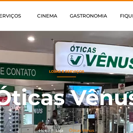
ERVIÇOS
CINEMA
GASTRONOMIA
FIQU
LOJAS E SERVIÇOS
Óticas Vênu
Home
Loja
Óticas Vênus