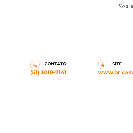
Segun
CONTATO
SITE
(51) 3018-7141
www.oticas