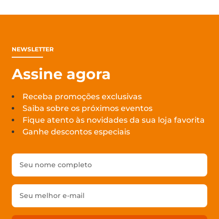
NEWSLETTER
Assine agora
Receba promoções exclusivas
Saiba sobre os próximos eventos
Fique atento às novidades da sua loja favorita
Ganhe descontos especiais