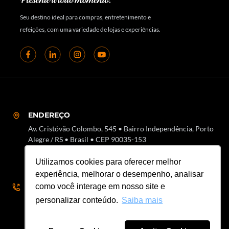
Seu destino ideal para compras, entretenimento e
refeições, com uma variedade de lojas e experiências.
ENDEREÇO
Av. Cristóvão Colombo, 545 • Bairro Independência, Porto
Alegre / RS • Brasil • CEP 90035-153
Utilizamos cookies para oferecer melhor
experiência, melhorar o desempenho, analisar
SAC
como você interage em nosso site e
51 3018-7000 • SAC 51 3018-8000
personalizar conteúdo.
Saiba mais