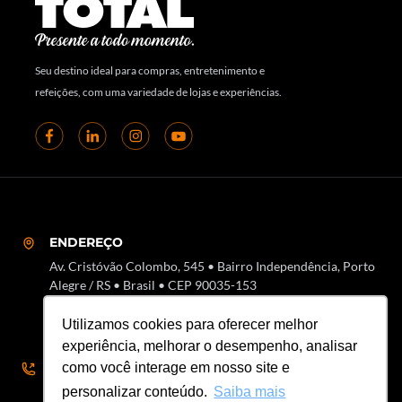
Seu destino ideal para compras, entretenimento e
refeições, com uma variedade de lojas e experiências.
ENDEREÇO
Av. Cristóvão Colombo, 545 • Bairro Independência, Porto
Alegre / RS • Brasil • CEP 90035-153
Utilizamos cookies para oferecer melhor
experiência, melhorar o desempenho, analisar
como você interage em nosso site e
SAC
personalizar conteúdo.
Saiba mais
51 3018-7000 • SAC 51 3018-8000