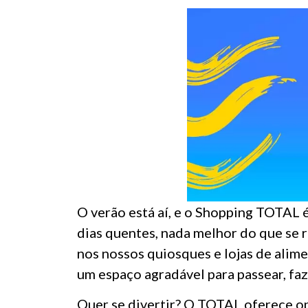
O verão está aí, e o Shopping TOTAL é
dias quentes, nada melhor do que se 
nos nossos quiosques e lojas de alim
um espaço agradável para passear, faz
Quer se divertir? O TOTAL oferece opç