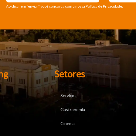
Ao clicar em ”enviar” você concorda com a nossa
Política de Privacidade
.
ng
Setores
Serviços
Gastronomia
Cinema