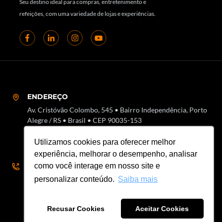
Seu destino ideal para compras, entretenimento e
refeições, com uma variedade de lojas e experiências.
ENDEREÇO
Av. Cristóvão Colombo, 545 • Bairro Independência, Porto
Alegre / RS • Brasil • CEP 90035-153
Utilizamos cookies para oferecer melhor
experiência, melhorar o desempenho, analisar
SAC
como você interage em nosso site e
51 3018-7000 • SAC 51 3018-8000
personalizar conteúdo.
Saiba mais
Recusar Cookies
Aceitar Cookies